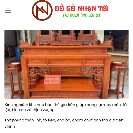
Skip
to
content
Kinh nghiệm khi mua bàn thờ gia tiên giúp mang lại may mắn, tài
lộc, bình an và thịnh vượng
Thờ phụng thần linh, tổ tiên, ông bà, chăm chút bàn thờ gia tiên
chính