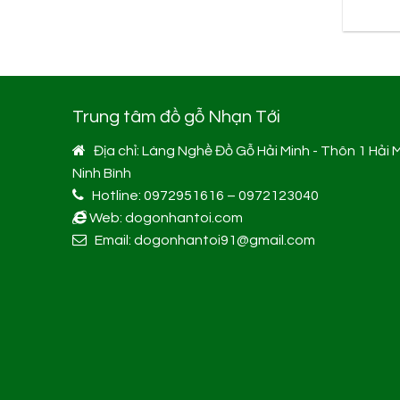
Trung tâm đồ gỗ Nhạn Tới
Địa chỉ: Làng Nghề Đồ Gỗ Hải Minh - Thôn 1 Hải M
Ninh Bình
Hotline: 0972951616 – 0972123040
Web: dogonhantoi.com
Email: dogonhantoi91@gmail.com