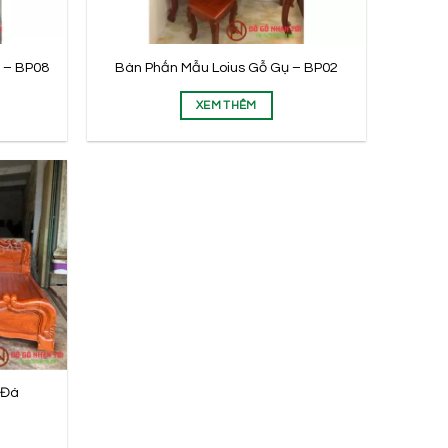
 – BP08
Bàn Phấn Mẫu Loius Gỗ Gụ – BP02
XEM THÊM
 Đá