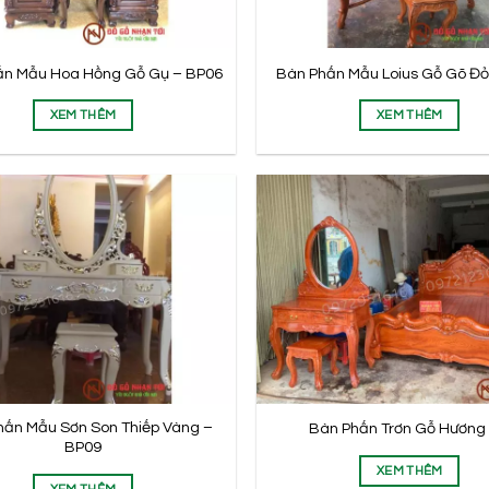
ấn Mẫu Hoa Hồng Gỗ Gụ – BP06
Bàn Phấn Mẫu Loius Gỗ Gõ Đỏ
XEM THÊM
XEM THÊM
hấn Mẫu Sơn Son Thiếp Vàng –
Bàn Phấn Trơn Gỗ Hương
BP09
XEM THÊM