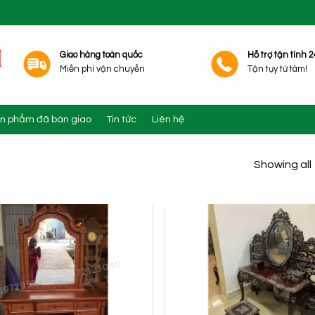
Giao hàng toàn quốc
Hỗ trợ tận tình 2
Miễn phí vận chuyển
Tận tụy từ tâm!
n phẩm đã bàn giao
Tin tức
Liên hệ
Showing all 