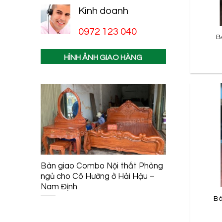
Kinh doanh
0972 123 040
B
HÌNH ẢNH GIAO HÀNG
Bàn giao Combo Nội thất Phòng
Bàn giao 
ngủ cho Cô Hường ở Hải Hậu –
Thờ, Bàn 
Nam Định
Câu Đối) C
– Thủy Ng
Bà