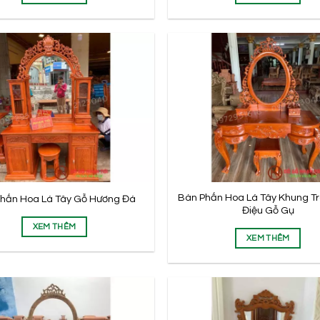
Bàn Phấn Hoa Lá Tây Khung T
hấn Hoa Lá Tây Gỗ Hương Đá
Điệu Gỗ Gụ
XEM THÊM
XEM THÊM