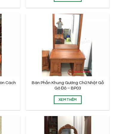
ròn Cách
Bàn Phấn Khung Gương Chữ Nhật Gỗ
Gõ Đỏ – BP03
XEM THÊM