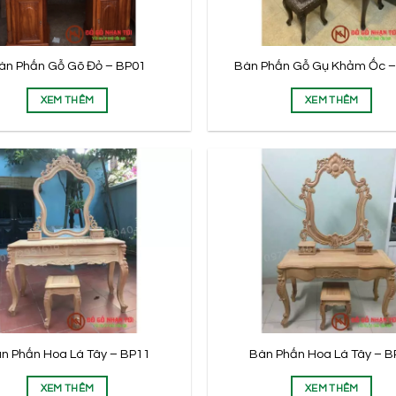
àn Phấn Gỗ Gõ Đỏ – BP01
Bàn Phấn Gỗ Gụ Khảm Ốc –
XEM THÊM
XEM THÊM
Combo Bộ Đồ Thờ (Sập
Bàn Giao Bộ Minh Nghê Bảo Đỉn
Cơm Cùng Cuốn Thư
Cùng Kệ Tivi Luios Gỗ Hương Đá
ho Gia Đình Anh Mạnh
Cho Anh Luận – Hải Hậu – Nam
uyên – Hải Phòng
Định
n Phấn Hoa Lá Tây – BP11
Bàn Phấn Hoa Lá Tây – B
XEM THÊM
XEM THÊM