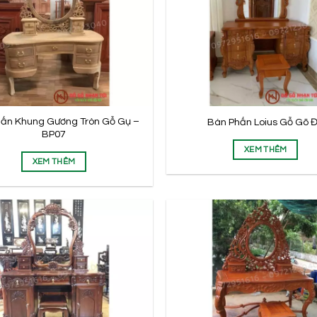
ấn Khung Gương Tròn Gỗ Gụ –
Bàn Phấn Loius Gỗ Gõ 
BP07
XEM THÊM
XEM THÊM