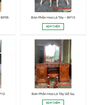
 BP05
Bàn Phấn Hoa Lá Tây – BP10
XEM THÊM
h
Bàn Giao Bộ Cuốn Thư Câu Đối
Phượng Gỗ Gụ Cho Anh Đông –
Uông Bí – Quảng Ninh
P12
Bàn Phấn Hoa Lá Tây Gỗ Gụ
XEM THÊM