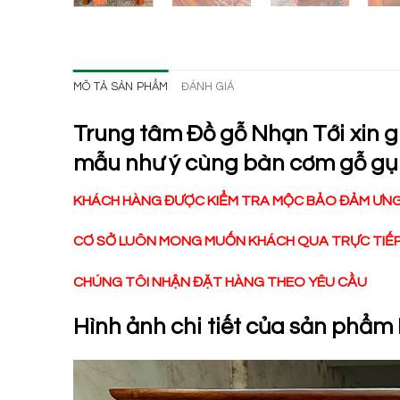
MÔ TẢ SẢN PHẨM
ĐÁNH GIÁ
Trung tâm Đồ gỗ Nhạn Tới xin g
mẫu như ý cùng bàn cơm gỗ gụ
KHÁCH HÀNG ĐƯỢC KIỂM TRA MỘC BẢO ĐẢM ƯNG 
CƠ SỞ LUÔN MONG MUỐN KHÁCH QUA TRỰC TIẾP 
CHÚNG TÔI NHẬN ĐẶT HÀNG THEO YÊU CẦU
Hình ảnh chi tiết của sản phẩ