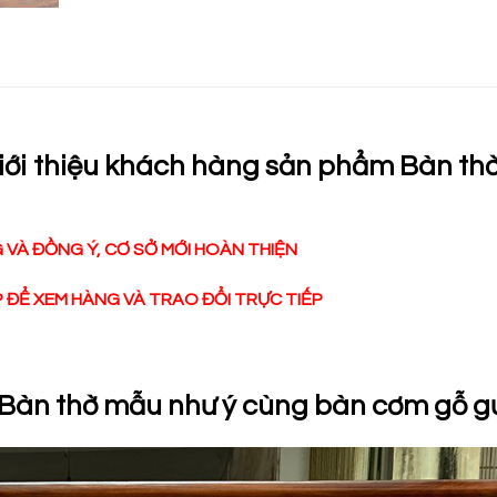
iới thiệu khách hàng sản phẩm Bàn th
VÀ ĐỒNG Ý, CƠ SỞ MỚI HOÀN THIỆN
ĐỂ XEM HÀNG VÀ TRAO ĐỔI TRỰC TIẾP
m Bàn thờ mẫu như ý cùng bàn cơm gỗ g