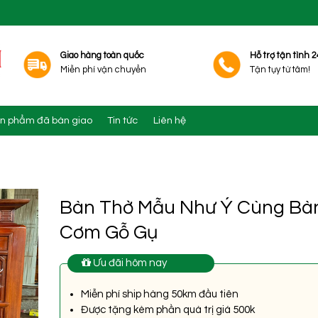
Giao hàng toàn quốc
Hỗ trợ tận tình 2
Miễn phí vận chuyển
Tận tụy từ tâm!
n phẩm đã bàn giao
Tin tức
Liên hệ
Bàn Thờ Mẫu Như Ý Cùng Bà
Cơm Gỗ Gụ
Ưu đãi hôm nay
Miễn phí ship hàng 50km đầu tiên
Được tặng kèm phần quà trị giá 500k