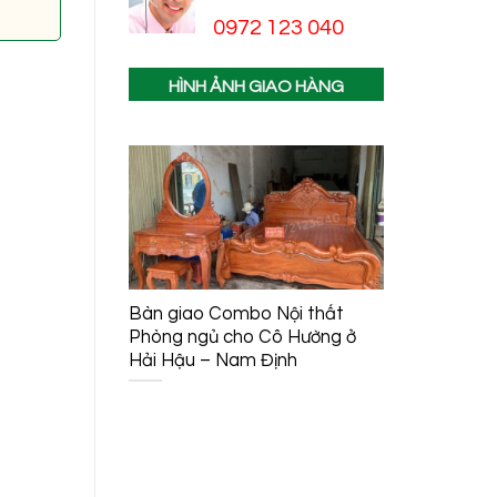
0972 123 040
HÌNH ẢNH GIAO HÀNG
Bàn giao Combo Nội thất
Bàn giao
Phòng ngủ cho Cô Hường ở
(Sập Thờ
Hải Hậu – Nam Định
Cuốn Thư
Đình Anh
– Hải Ph