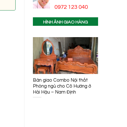
0972 123 040
HÌNH ẢNH GIAO HÀNG
Bàn giao Combo Nội thất
Bàn giao
Phòng ngủ cho Cô Hường ở
(Sập Thờ
Hải Hậu – Nam Định
Cuốn Thư
Đình Anh
– Hải Ph