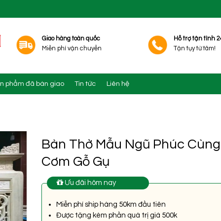
Giao hàng toàn quốc
Hỗ trợ tận tình 2
Miễn phí vận chuyển
Tận tụy từ tâm!
n phẩm đã bàn giao
Tin tức
Liên hệ
Bàn Thờ Mẫu Ngũ Phúc Cùng
Cơm Gỗ Gụ
Ưu đãi hôm nay
Miễn phí ship hàng 50km đầu tiên
Được tặng kèm phần quà trị giá 500k