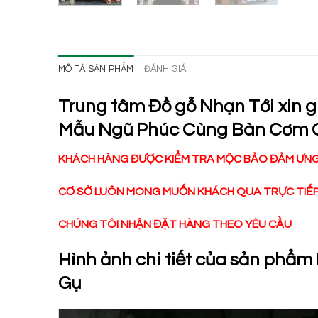
MÔ TẢ SẢN PHẨM
ĐÁNH GIÁ
Trung tâm Đồ gỗ Nhạn Tới xin 
Mẫu Ngũ Phúc Cùng Bàn Cơm 
KHÁCH HÀNG ĐƯỢC KIỂM TRA MỘC BẢO ĐẢM ƯNG 
CƠ SỞ LUÔN MONG MUỐN KHÁCH QUA TRỰC TIẾP 
CHÚNG TÔI NHẬN ĐẶT HÀNG THEO YÊU CẦU
Hình ảnh chi tiết của sản ph
Gụ