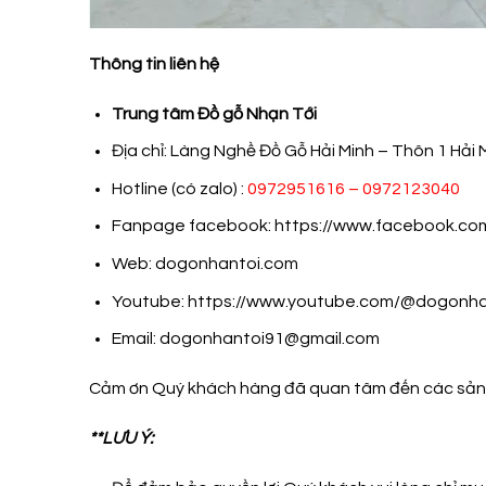
Thông tin liên hệ
Trung tâm Đồ gỗ Nhạn Tới
Địa chỉ: Làng Nghề Đồ Gỗ Hải Minh – Thôn 1 Hải M
Hotline (có zalo) :
0972951616 – 0972123040
Fanpage facebook:
https://www.facebook.co
Web: dogonhantoi.com
Youtube: https://www.youtube.com/@dogonha
Email:
dogonhantoi91@gmail.com
Cảm ơn Quý khách hàng đã quan tâm đến các sản 
**LƯU Ý: