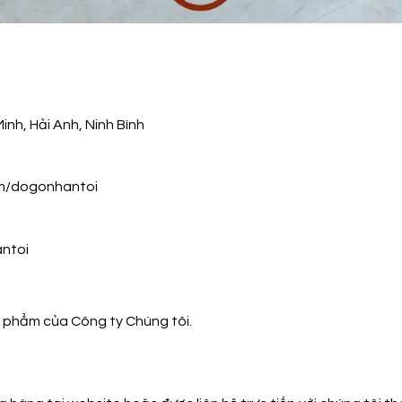
inh, Hải Anh, Ninh Bình
m/dogonhantoi
ntoi
phẩm của Công ty Chúng tôi.