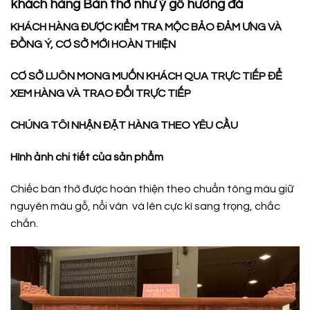
khách hàng Bàn thờ như ý gỗ hương đá
KHÁCH HÀNG ĐƯỢC KIỂM TRA MỘC BẢO ĐẢM ƯNG VÀ
ĐỒNG Ý, CƠ SỞ MỚI HOÀN THIỆN
CƠ SỞ LUÔN MONG MUỐN KHÁCH QUA TRỰC TIẾP ĐỂ
XEM HÀNG VÀ TRAO ĐỔI TRỰC TIẾP
CHÚNG TÔI NHẬN ĐẶT HÀNG THEO YÊU CẦU
Hình ảnh chi tiết của sản phẩm
Chiếc bàn thờ được hoàn thiện theo chuẩn tông màu giữ
nguyên màu gỗ, nổi vân và lên cực kì sang trọng, chắc
chắn.