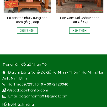
Bộ bàn thờ như ý cùng bàn
Bàn Cơm Dơi Chắp Khách
cơm gỗ gụ đẹp
Đặt Gỗ Gụ
XEM THÊM
XEM THÊM
Trung tâm đồ gỗ Nhạn Tới
Địa chỉ: Làng Nghề Đồ Gỗ Hải Minh - Thôn 1 Hải Minh, Hải
Anh, Ninh Bình
Hotline: 0972951616 – 0972123040
Web: dogonhantoi.com
Email: dogonhantoi91@gmail.com
Hỗ trợ khách hàng