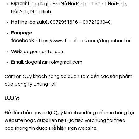
Địa chỉ:
Làng Nghề Đồ Gỗ Hải Minh – Thôn 1 Hải Minh,
Hải Anh, Ninh Bình
Hotline (có zalo)
: 0972951616 – 0972123040
Fanpage
facebook
:
https://www.facebook.com/dogonhantoi
Web
: dogonhantoi.com
Email:
dogonhantoi@gmail.com
Cảm ơn Quý khách hàng đã quan tâm đến các sản phẩm
của Công ty Chúng tôi.
LƯU Ý:
Để đảm bảo quyền lợi Quý khách vui lòng chỉ mua hàng tại
website hoặc được liên hệ trực tiếp với chúng tôi theo
các thông tin được thể hiện trên website.