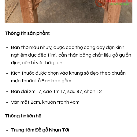
Thông tin sản phẩm:
Bàn thờ mẫu như ý, được các thợ công dày dặn kinh
nghiệm đục đẽo tỉ mỉ, cẩn thận bằng chất liệu gỗ gụ ổn
định,bền bỉ với thời gian
Kích thước được chọn vào khung số đẹp theo chuẩn
mực thước Lỗ Ban bao gồm:
Bàn dài 2m17, cao 1m17, sâu 97, chân 12
Ván mặt 2cm, khuôn tranh 4cm
Thông tin liên hệ
Trung tâm Đồ gỗ Nhạn Tới