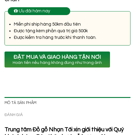
Ưu đãi hôm nay
Miễn phí ship hàng 50km đầu tiên
Được tặng kèm phần quà trị giá 500k
Được kiểm tra hàng trước khi thanh toán.
ĐẶT MUA VÀ GIAO HÀNG TẬN NƠI
Hoàn tiền nếu hàng không đúng như trong ảnh
MÔ TẢ SẢN PHẨM
ĐÁNH GIÁ
Trung tâm Đồ gỗ Nhạn Tới xin giới thiệu với Quý