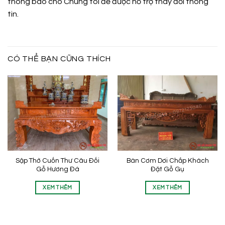
thông báo cho Chúng tôi để được hỗ trợ thay đổi thông
tin.
CÓ THỂ BẠN CŨNG THÍCH
Sập Thờ Cuốn Thư Câu Đối
Bàn Cơm Dơi Chắp Khách
Gỗ Hương Đá
Đặt Gỗ Gụ
XEM THÊM
XEM THÊM