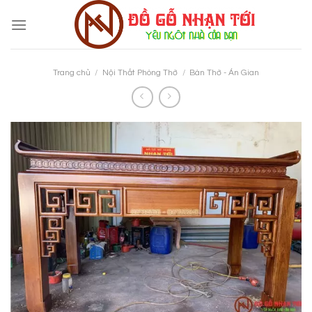
Skip
to
content
Trang chủ
/
Nội Thất Phòng Thờ
/
Bàn Thờ - Án Gian