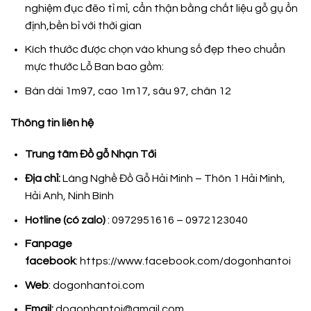
nghiệm đục đẽo tỉ mỉ, cẩn thận bằng chất liệu gỗ gụ ổn
định,bền bỉ với thời gian
Kích thước được chọn vào khung số đẹp theo chuẩn
mực thước Lỗ Ban bao gồm:
Bàn dài 1m97, cao 1m17, sâu 97, chân 12
Thông tin liên hệ
Trung tâm Đồ gỗ Nhạn Tới
Địa chỉ:
Làng Nghề Đồ Gỗ Hải Minh – Thôn 1 Hải Minh,
Hải Anh, Ninh Bình
Hotline (có zalo)
: 0972951616 – 0972123040
Fanpage
facebook
:
https://www.facebook.com/dogonhantoi
Web
: dogonhantoi.com
Email:
dogonhantoi@gmail.com