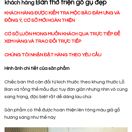
Bàn thờ triện gỗ gụ đẹp
khách hàng
KHÁCH HÀNG ĐƯỢC KIỂM TRA MỘC BẢO ĐẢM ƯNG VÀ
ĐỒNG Ý, CƠ SỞ MỚI HOÀN THIỆN
CƠ SỞ LUÔN MONG MUỐN KHÁCH QUA TRỰC TIẾP ĐỂ
XEM HÀNG VÀ TRAO ĐỔI TRỰC TIẾP
CHÚNG TÔI NHẬN ĐẶT HÀNG THEO YÊU CẦU
Hình ảnh chi tiết của sản phẩm
Chiếc bàn thờ cân đối từ kích thước theo khung thước Lỗ
Ban và tổng thể mẫu đục tuy đơn giản nhưng nhìn vô cùng
sang trọng, đặc biệt rất dễ dàng lau chùi
Sản phẩm có thể được hoàn thiện lên tông màu giả gỗ
hương sáng như thế này