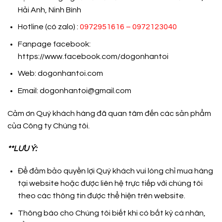
Hải Anh, Ninh Bình
Hotline (có zalo) :
0972951616 – 0972123040
Fanpage facebook:
https://www.facebook.com/dogonhantoi
Web: dogonhantoi.com
Email:
dogonhantoi@gmail.com
Cảm ơn Quý khách hàng đã quan tâm đến các sản phẩm
của Công ty Chúng tôi.
**LƯU Ý:
Để đảm bảo quyền lợi Quý khách vui lòng chỉ mua hàng
tại website hoặc được liên hệ trực tiếp với chúng tôi
theo các thông tin được thể hiện trên website.
Thông báo cho Chúng tôi biết khi có bất kỳ cá nhân,