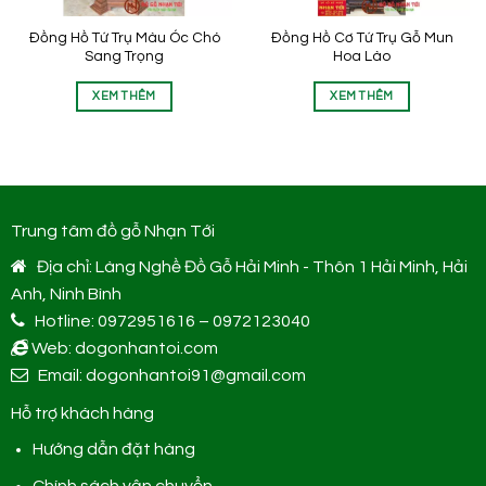
Đồng Hồ Tứ Trụ Màu Óc Chó
Đồng Hồ Cơ Tứ Trụ Gỗ Mun
Sang Trọng
Hoa Lào
XEM THÊM
XEM THÊM
Trung tâm đồ gỗ Nhạn Tới
Địa chỉ: Làng Nghề Đồ Gỗ Hải Minh - Thôn 1 Hải Minh, Hải
Anh, Ninh Bình
Hotline: 0972951616 – 0972123040
Web: dogonhantoi.com
Email: dogonhantoi91@gmail.com
Hỗ trợ khách hàng
Hướng dẫn đặt hàng