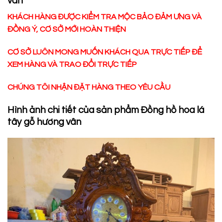
vân
KHÁCH HÀNG ĐƯỢC KIỂM TRA MỘC BẢO ĐẢM ƯNG VÀ
ĐỒNG Ý, CƠ SỞ MỚI HOÀN THIỆN
CƠ SỞ LUÔN MONG MUỐN KHÁCH QUA TRỰC TIẾP ĐỂ
XEM HÀNG VÀ TRAO ĐỔI TRỰC TIẾP
CHÚNG TÔI NHẬN ĐẶT HÀNG THEO YÊU CẦU
Hình ảnh chi tiết của sản phẩm Đồng hồ hoa lá
tây gỗ hương vân