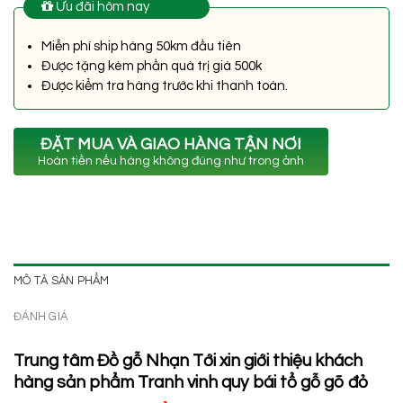
Ưu đãi hôm nay
Miễn phí ship hàng 50km đầu tiên
Được tặng kèm phần quà trị giá 500k
Được kiểm tra hàng trước khi thanh toán.
ĐẶT MUA VÀ GIAO HÀNG TẬN NƠI
Hoàn tiền nếu hàng không đúng như trong ảnh
MÔ TẢ SẢN PHẨM
ĐÁNH GIÁ
Trung tâm Đồ gỗ Nhạn Tới xin giới thiệu khách
hàng sản phẩm Tranh vinh quy bái tổ gỗ gõ đỏ