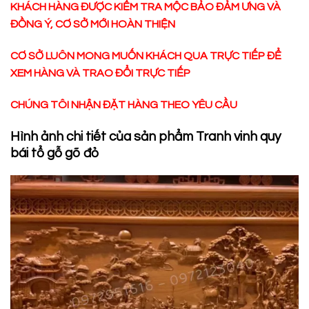
KHÁCH HÀNG ĐƯỢC KIỂM TRA MỘC BẢO ĐẢM ƯNG VÀ
ĐỒNG Ý, CƠ SỞ MỚI HOÀN THIỆN
CƠ SỞ LUÔN MONG MUỐN KHÁCH QUA TRỰC TIẾP ĐỂ
XEM HÀNG VÀ TRAO ĐỔI TRỰC TIẾP
CHÚNG TÔI NHẬN ĐẶT HÀNG THEO YÊU CẦU
Hình ảnh chi tiết của sản phẩm Tranh vinh quy
bái tổ gỗ gõ đỏ