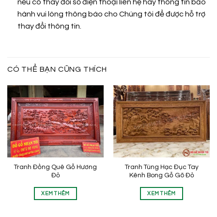
nếu có thay đổi số điện thoại liên hệ hay thông tin bảo
hành vui lòng thông báo cho Chúng tôi để được hỗ trợ
thay đổi thông tin.
CÓ THỂ BẠN CŨNG THÍCH
Tranh Đồng Quê Gỗ Hương
Tranh Tùng Hạc Đục Tay
Đỏ
Kênh Bong Gỗ Gõ Đỏ
XEM THÊM
XEM THÊM