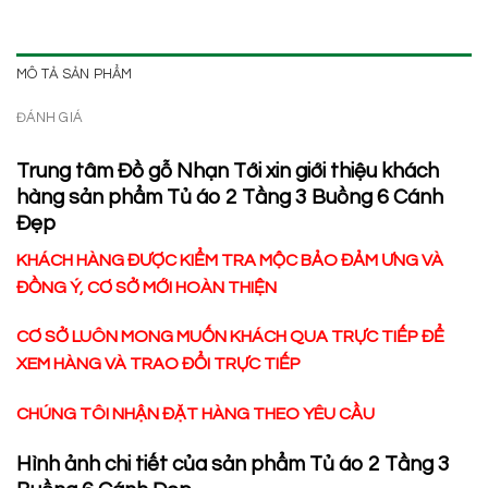
MÔ TẢ SẢN PHẨM
ĐÁNH GIÁ
Trung tâm Đồ gỗ Nhạn Tới xin giới thiệu khách
hàng sản phẩm Tủ áo 2 Tầng 3 Buồng 6 Cánh
Đẹp
KHÁCH HÀNG ĐƯỢC KIỂM TRA MỘC BẢO ĐẢM ƯNG VÀ
ĐỒNG Ý, CƠ SỞ MỚI HOÀN THIỆN
CƠ SỞ LUÔN MONG MUỐN KHÁCH QUA TRỰC TIẾP ĐỂ
XEM HÀNG VÀ TRAO ĐỔI TRỰC TIẾP
CHÚNG TÔI NHẬN ĐẶT HÀNG THEO YÊU CẦU
Hình ảnh chi tiết của sản phẩm Tủ áo 2 Tầng 3