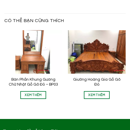
CÓ THỂ BẠN CŨNG THÍCH
Bàn Phấn Khung Gương
Giường Hoàng Gia Gỗ Gõ
Chữ Nhật Gỗ Gõ Đỏ – BP03
Đỏ
XEM THÊM
XEM THÊM