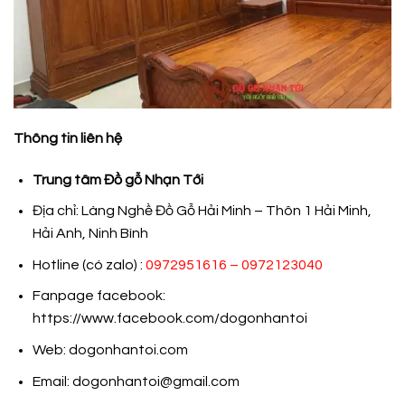
Thông tin liên hệ
Trung tâm Đồ gỗ Nhạn Tới
Địa chỉ: Làng Nghề Đồ Gỗ Hải Minh – Thôn 1 Hải Minh,
Hải Anh, Ninh Bình
Hotline (có zalo) :
0972951616 – 0972123040
Fanpage facebook:
https://www.facebook.com/dogonhantoi
Web: dogonhantoi.com
Email:
dogonhantoi@gmail.com