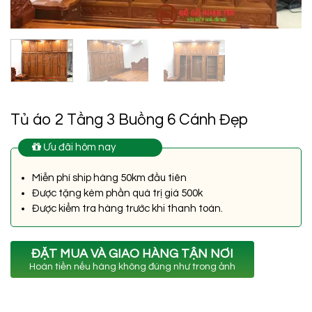
Tủ áo 2 Tầng 3 Buồng 6 Cánh Đẹp
Ưu đãi hôm nay
Miễn phí ship hàng 50km đầu tiên
Được tặng kèm phần quà trị giá 500k
Được kiểm tra hàng trước khi thanh toán.
ĐẶT MUA VÀ GIAO HÀNG TẬN NƠI
Hoàn tiền nếu hàng không đúng như trong ảnh